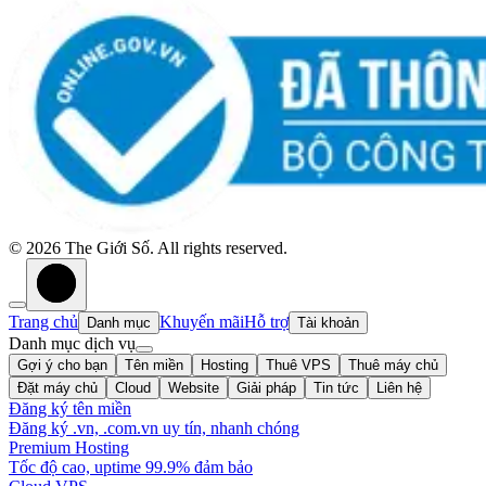
©
2026
The Giới Số. All rights reserved.
Trang chủ
Khuyến mãi
Hỗ trợ
Danh mục
Tài khoản
Danh mục dịch vụ
Gợi ý cho bạn
Tên miền
Hosting
Thuê VPS
Thuê máy chủ
Đặt máy chủ
Cloud
Website
Giải pháp
Tin tức
Liên hệ
Đăng ký tên miền
Đăng ký .vn, .com.vn uy tín, nhanh chóng
Premium Hosting
Tốc độ cao, uptime 99.9% đảm bảo