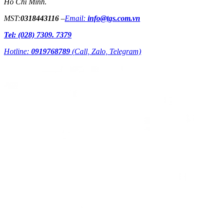
Hồ Chí Minh.
MST:
0318443116
–
Email:
info@tgs.com.vn
Tel: (028) 7309. 7379
Hotline:
0919768789
(Call, Zalo, Telegram)