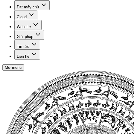
Đặt máy chủ
Cloud
Website
Giải pháp
Tin tức
Liên hệ
Mở menu